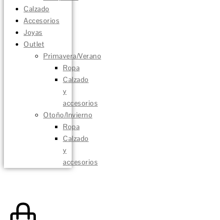
Calzado
Accesorios
Joyas
Outlet
Primavera/Verano
Ropa
Calzado
y
accesorios
Otoño/Invierno
Ropa
Calzado
y
accesorios
0,00
€
0