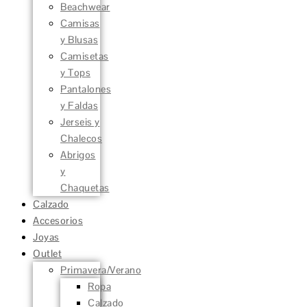
Beachwear
Camisas
y Blusas
Camisetas
y Tops
Pantalones
y Faldas
Jerseis y
Chalecos
Abrigos
y
Chaquetas
Calzado
Accesorios
Joyas
Outlet
Primavera/Verano
Ropa
Calzado