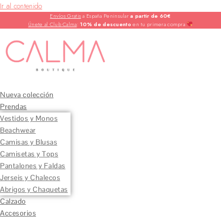
Ir al contenido
Envíos Gratis
a España Peninsular
a partir de 60€
Únete al Club Calma
:
10% de descuento
en tu primera compra
Nueva colección
Prendas
Vestidos y Monos
Beachwear
Camisas y Blusas
Camisetas y Tops
Pantalones y Faldas
Jerseis y Chalecos
Abrigos y Chaquetas
Calzado
Accesorios