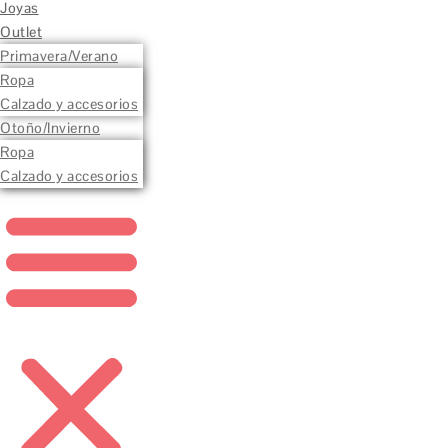
Joyas
Outlet
Primavera/Verano
Ropa
Calzado y accesorios
Otoño/Invierno
Ropa
Calzado y accesorios