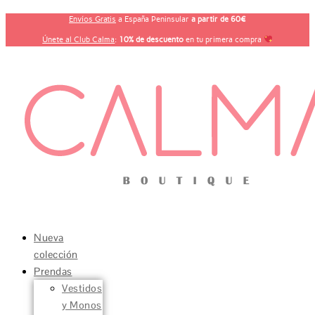
Ir
Envíos Gratis
a España Peninsular
a partir de 60€
al
contenido
Únete al Club Calma
:
10% de descuento
en tu primera compra
Nueva
colección
Prendas
Vestidos
y Monos