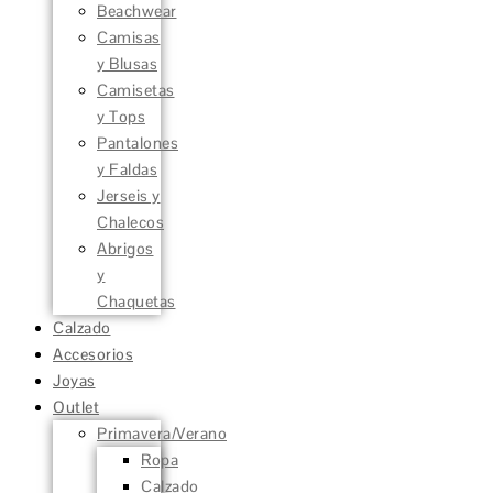
Beachwear
Camisas
y Blusas
Camisetas
y Tops
Pantalones
y Faldas
Jerseis y
Chalecos
Abrigos
y
Chaquetas
Calzado
Accesorios
Joyas
Outlet
Primavera/Verano
Ropa
Calzado