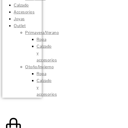
Calzado
Accesorios
Joyas
Outlet
Primavera/Verano
Ropa
Calzado
y
accesorios
Otoño/Invierno
Ropa
Calzado
y
accesorios
0,00
€
0