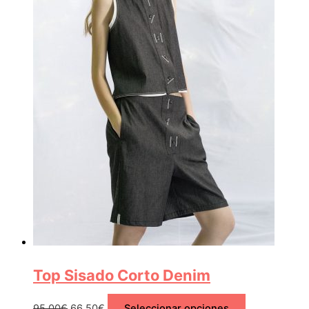
Top Sisado Corto Denim
95,00
€
66,50
€
Seleccionar opciones