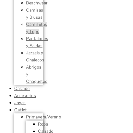
Beachwear
Camisas
y Blusas
Camisetas
y Tops
Pantalones
y Faldas
Jerseis y
Chalecos
Abrigos
y
Chaquetas
Calzado
Accesorios
Joyas
Outlet
Primavera/Verano
Ropa
Calzado