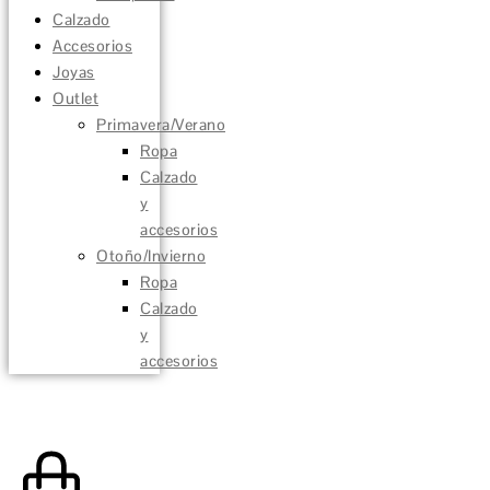
Calzado
Accesorios
Joyas
Outlet
Primavera/Verano
Ropa
Calzado
y
accesorios
Otoño/Invierno
Ropa
Calzado
y
accesorios
0,00
€
0