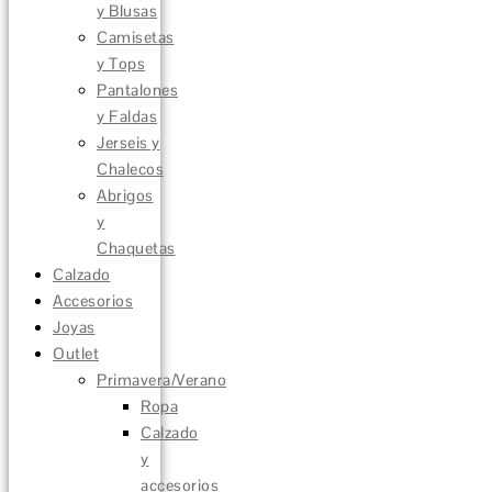
y Blusas
Camisetas
y Tops
Pantalones
y Faldas
Jerseis y
Chalecos
Abrigos
y
Chaquetas
Calzado
Accesorios
Joyas
Outlet
Primavera/Verano
Ropa
Calzado
y
accesorios