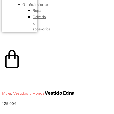
Otoño/Invierno
Ropa
Calzado
y
accesorios
0,00
€
0
Carrito
Vestido Edna
Mujer
,
Vestidos y Monos
125,00
€