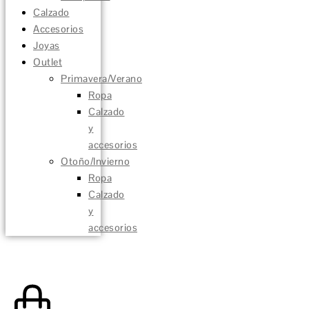
Calzado
Accesorios
Joyas
Outlet
Primavera/Verano
Ropa
Calzado
y
accesorios
Otoño/Invierno
Ropa
Calzado
y
accesorios
0,00
€
0