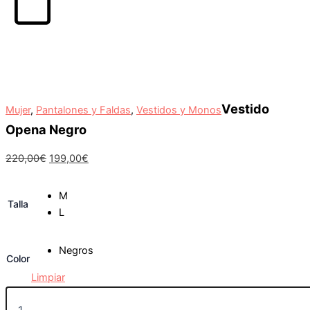
Carrito
Vestido
Mujer
,
Pantalones y Faldas
,
Vestidos y Monos
Opena Negro
220,00
€
199,00
€
M
Talla
L
Negros
Color
Limpiar