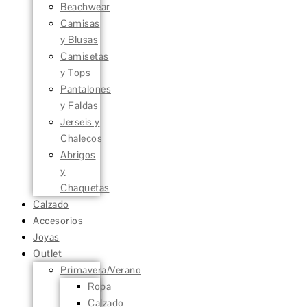
Beachwear
Camisas
y Blusas
Camisetas
y Tops
Pantalones
y Faldas
Jerseis y
Chalecos
Abrigos
y
Chaquetas
Calzado
Accesorios
Joyas
Outlet
Primavera/Verano
Ropa
Calzado