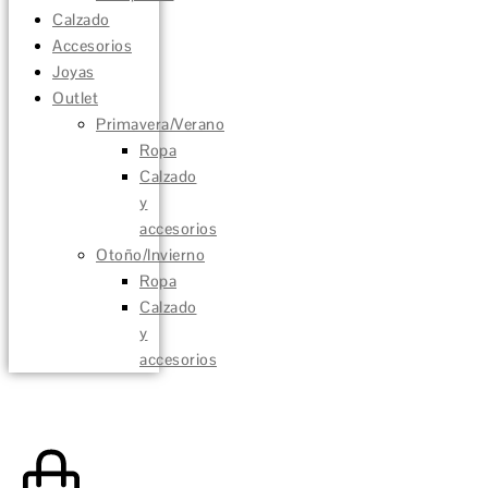
Calzado
Accesorios
Joyas
Outlet
Primavera/Verano
Ropa
Calzado
y
accesorios
Otoño/Invierno
Ropa
Calzado
y
accesorios
0,00
€
0