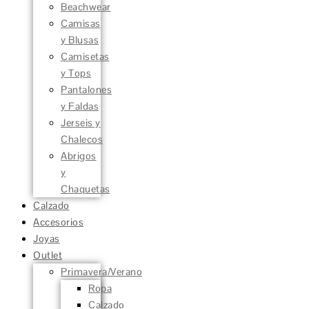
Beachwear
Camisas
y Blusas
Camisetas
y Tops
Pantalones
y Faldas
Jerseis y
Chalecos
Abrigos
y
Chaquetas
Calzado
Accesorios
Joyas
Outlet
Primavera/Verano
Ropa
Calzado