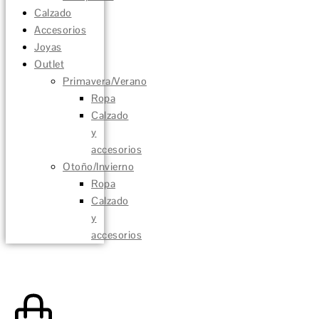
Calzado
Accesorios
Joyas
Outlet
Primavera/Verano
Ropa
Calzado
y
accesorios
Otoño/Invierno
Ropa
Calzado
y
accesorios
0,00
€
0