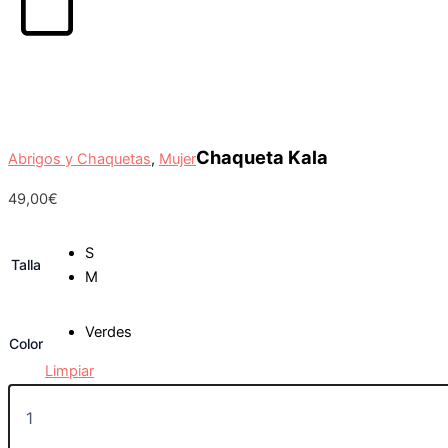
Carrito
Chaqueta Kala
Abrigos y Chaquetas
,
Mujer
49,00
€
S
Talla
M
Verdes
Color
Limpiar