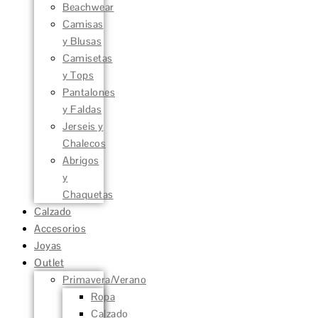
Beachwear
Camisas
y Blusas
Camisetas
y Tops
Pantalones
y Faldas
Jerseis y
Chalecos
Abrigos
y
Chaquetas
Calzado
Accesorios
Joyas
Outlet
Primavera/Verano
Ropa
Calzado