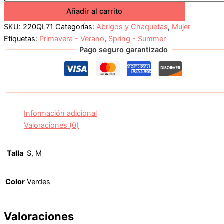
Añadir al carrito
SKU:
220QL71
Categorías:
Abrigos y Chaquetas
,
Mujer
Etiquetas:
Primavera - Verano
,
Spring - Summer
Pago seguro garantizado
Información adicional
Valoraciones (0)
Talla
S, M
Color
Verdes
Valoraciones