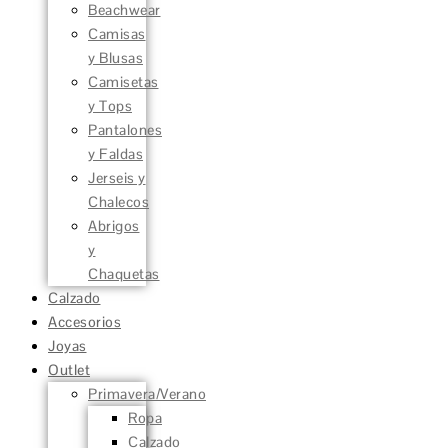
Beachwear
Camisas
y Blusas
Camisetas
y Tops
Pantalones
y Faldas
Jerseis y
Chalecos
Abrigos
y
Chaquetas
Calzado
Accesorios
Joyas
Outlet
Primavera/Verano
Ropa
Calzado