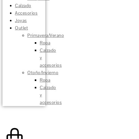
Calzado
Accesorios
Joyas
Outlet
Primavera/Verano
Ropa
Calzado
y
accesorios
Otoño/Invierno
Ropa
Calzado
y
accesorios
0,00
€
0