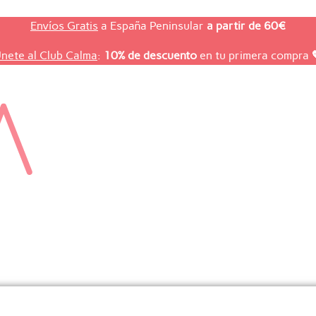
El
El
Este
Este
Envíos Gratis
a España Peninsular
a partir de 60€
precio
precio
producto
producto
l
l
actual
actual
tiene
tiene
nete al Club Calma
:
10% de descuento
en tu primera compra
es:
es:
múltiples
múltiples
.
€.
29,00€.
79,00€.
variantes.
variantes.
Las
Las
opciones
opciones
se
se
pueden
pueden
elegir
elegir
en
en
la
la
página
página
de
de
producto
producto