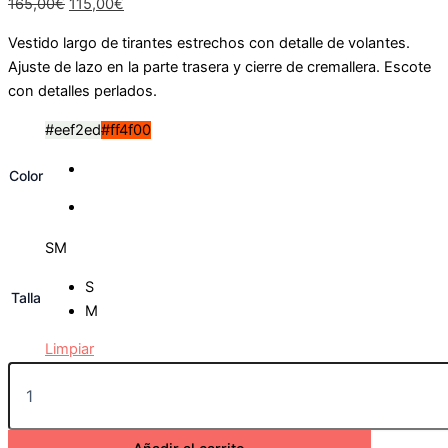
165,00
€
115,00
€
Vestido largo de tirantes estrechos con detalle de volantes.
Ajuste de lazo en la parte trasera y cierre de cremallera. Escote
con detalles perlados.
#eef2ed
#ff4f00
Color
S
M
S
Talla
M
Limpiar