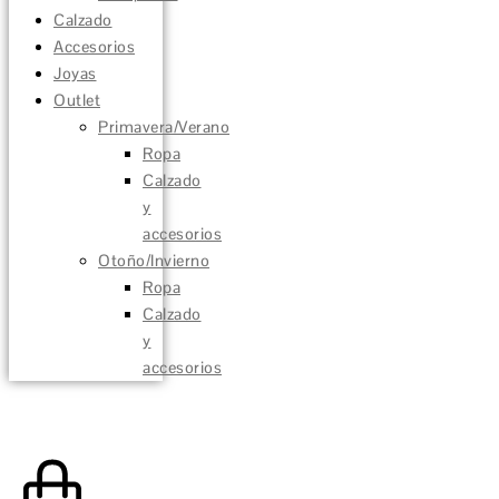
Calzado
Accesorios
Joyas
Outlet
Primavera/Verano
Ropa
Calzado
y
accesorios
Otoño/Invierno
Ropa
Calzado
y
accesorios
0,00
€
0