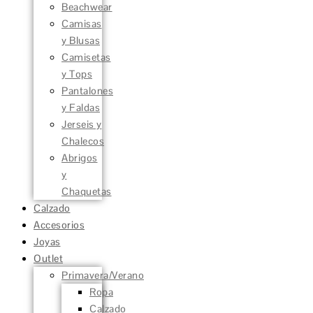
Beachwear
Camisas
y Blusas
Camisetas
y Tops
Pantalones
y Faldas
Jerseis y
Chalecos
Abrigos
y
Chaquetas
Calzado
Accesorios
Joyas
Outlet
Primavera/Verano
Ropa
Calzado