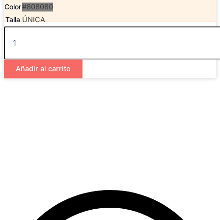
Pompon
Color
#808080
Gris
Talla
ÚNICA
cantidad
© 2026 Calma Boutique |
Tema Astra para WordPress
Añadir al carrito