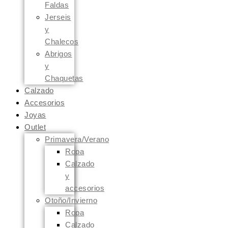
Faldas
Jerseis
y
Chalecos
Abrigos
y
Chaquetas
Calzado
Accesorios
Joyas
Outlet
Primavera/Verano
Ropa
Calzado
y
accesorios
Otoño/Invierno
Ropa
Calzado