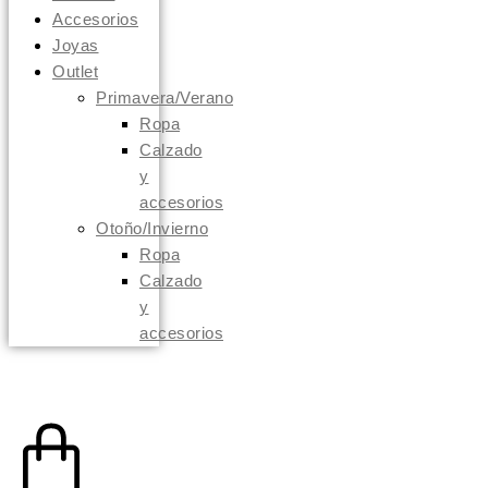
Accesorios
Joyas
Outlet
Primavera/Verano
Ropa
Calzado
y
accesorios
Otoño/Invierno
Ropa
Calzado
y
accesorios
0,00
€
0